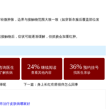
、轻微肿胀，边界与接触物范围大致一致（如穿新衣服后覆盖部位发
脱离接触物后，症状可能逐渐缓解，但抓挠会加重红肿。
24%
36%
咨询医生
继续阅读
预约挂号
了解疾病
查看其他内容
找医生亲诊
择呢
下一篇：
身上长红疙瘩很痒怎么回事
市治疗皮肤病哪家好