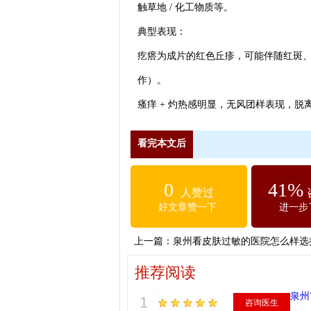
触草地 / 化工物质等。
典型表现：
疙瘩为成片的红色丘疹，可能伴随红斑
作）。
瘙痒 + 灼热感明显，无风团样表现，
看完本文后
0
41%
人赞过
好文章赞一下
进一步
上一篇：
泉州看皮肤过敏的医院怎么样选
推荐阅读
泉州
1
咨询医生