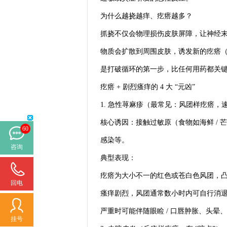
为什么越挠越痒、疙瘩越多？
抓挠不仅会物理损伤皮肤屏障，让神经
物质会扩散到周围皮肤，诱发新的疙瘩
是打破循环的第一步，比任何用药都关
疙瘩 + 剧烈瘙痒的 4 大 “元凶”
1. 急性荨麻疹（最常见：风团样疙瘩，
核心诱因：接触过敏原（食物如海鲜 / 
60
感染等。
咨询
典型表现：
疙瘩为大小不一的红色或苍白色风团，
回电
瘙痒剧烈，风团通常数小时内可自行消
严重时可能伴随眼睑 / 口唇肿胀、头
挂号