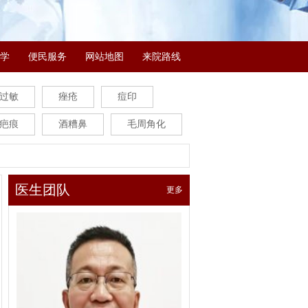
学
便民服务
网站地图
来院路线
过敏
痤疮
痘印
疤痕
酒糟鼻
毛周角化
医生团队
更多