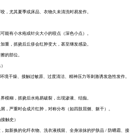
叮咬，尤其夏季或床品、衣物久未清洗时易发作。
端可能有小水疱或针尖大小的咬点（深色小点）。
后加重，抓挠后丘疹会红肿变大，甚至继发感染。
摩擦的部位。
出）
，受环境干燥、接触过敏原、过度清洁、精神压力等刺激诱发急性发作。
边界模糊，抓挠后水疱易破裂，出现渗液、结痂。
脱屑，严重时会成片红肿，对称分布（如四肢屈侧、躯干）。
确接触史）
，如新换的化纤衣物、洗衣液残留、全身涂抹的护肤品 / 防晒霜、接