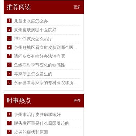
推荐阅读
更多
1
儿童出水痘怎么办
2
泉州皮肤病哪个医院好
3
神经性皮炎怎么治疗
4
泉州鲤城区看痘痘皮肤到哪个医...
5
请问皮炎有啥好办法治疗呢
6
鱼鳞病对季节变化的敏感性
7
荨麻疹是怎么发生的
8
永春县看荨麻疹的专科医院哪所...
时事热点
更多
1
泉州市治疗皮肤病哪家好
2
脱头发严重是什么原因引起的
3
皮炎的症状和原因