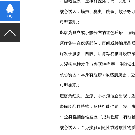
2. 虫咬皮炎（丘疹样疙瘩，有 “咬点”）
核心诱因：螨虫、臭虫、跳蚤、蚊子等
QQ
典型表现：
疙瘩为孤立或小簇分布的红色丘疹，顶
瘙痒集中在疙瘩部位，夜间或接触床品
好发于腰腹、四肢、后背等易被叮咬或
3. 湿疹急性发作（多形性疙瘩，伴随渗
核心诱因：本身有湿疹 / 敏感肌病史
典型表现：
疙瘩为红斑、丘疹、小水疱混合出现，
瘙痒剧烈且持续，皮肤可能伴随干燥、
4. 全身性接触性皮炎（成片丘疹，有明
核心诱因：全身接触刺激性或过敏性物质