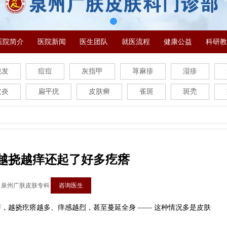
医院简介
医院新闻
医生团队
就医流程
健康公益
科研教
脱发
痘痘
灰指甲
荨麻疹
湿疹
皮炎
扁平疣
皮肤癣
雀斑
斑秃
越挠越痒还起了好多疙瘩
：泉州广肤皮肤专科
咨询医生
，越挠疙瘩越多、痒感越烈，甚至蔓延全身 —— 这种情况多是皮肤