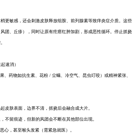
末梢更敏感，还会刺激皮肤释放组胺、前列腺素等致痒炎症介质。这些
（风团、丘疹），同时让原有疙瘩红肿加剧，形成恶性循环。停止抓挠
键。
速起速消）
芒果、药物如抗生素、花粉 / 尘螨、冷空气、昆虫叮咬）或精神紧张、
凸起皮肤表面，边界不清，抓挠后会融合成大片。
退，不留痕迹，但新的风团会不断在其他部位出现。
晕、恶心，甚至喉头发紧（需紧急就医）。