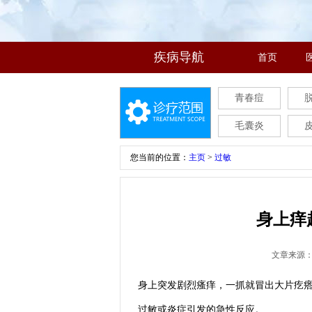
疾病导航
首页
青春痘
毛囊炎
您当前的位置：
主页
>
过敏
身上痒
文章来源
身上突发剧烈瘙痒，一抓就冒出大片疙瘩
过敏或炎症引发的急性反应。