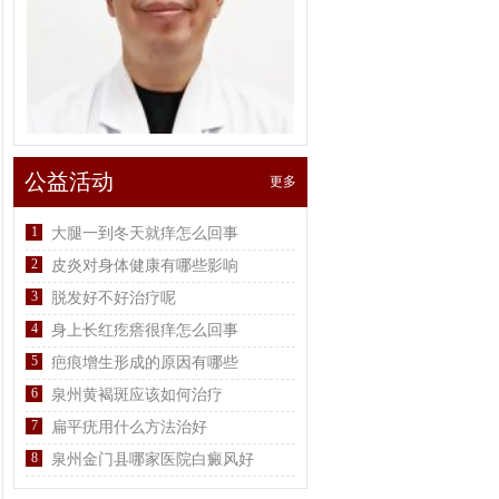
公益活动
更多
1
大腿一到冬天就痒怎么回事
2
皮炎对身体健康有哪些影响
3
脱发好不好治疗呢
4
身上长红疙瘩很痒怎么回事
5
疤痕增生形成的原因有哪些
6
泉州黄褐斑应该如何治疗
7
扁平疣用什么方法治好
8
泉州金门县哪家医院白癜风好