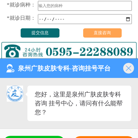
*就诊病种：
*就诊日期：
泉州广肤皮肤专科-咨询挂号平台
门诊时间（无假日医院）
8:00—18:00
健康热线
您好，这里是泉州广肤皮肤专科
0595-22288089
咨询 挂号中心，请问有什么能帮
医院地址
您？
泉州市丰泽去泉秀街道泉淮
社区田安南路420路
备案号：
闽ICP备2023027342号-12
（闽-泉-丰）医广[2020]第08-30-30号
5