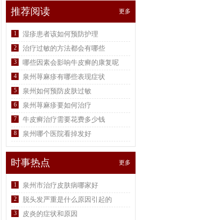
推荐阅读
更多
1
湿疹患者该如何预防护理
2
治疗过敏的方法都会有哪些
3
哪些因素会影响牛皮癣的康复呢
4
泉州荨麻疹有哪些表现症状
5
泉州如何预防皮肤过敏
6
泉州荨麻疹要如何治疗
7
牛皮癣治疗需要花费多少钱
8
泉州哪个医院看掉发好
时事热点
更多
1
泉州市治疗皮肤病哪家好
2
脱头发严重是什么原因引起的
3
皮炎的症状和原因