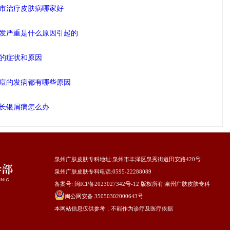
市治疗皮肤病哪家好
发严重是什么原因引起的
的症状和原因
痘的发病都有哪些原因
长银屑病怎么办
泉州广肤皮肤专科地址
:泉州市丰泽区泉秀街道田安路420号
泉州广肤皮肤专科电话:0595-22288089
备案号:
闽ICP备2023027342号-12
版权所有:
泉州广肤皮肤专科
闽公网安备 35050302000643号
本网站信息仅供参考，不能作为诊疗及医疗依据