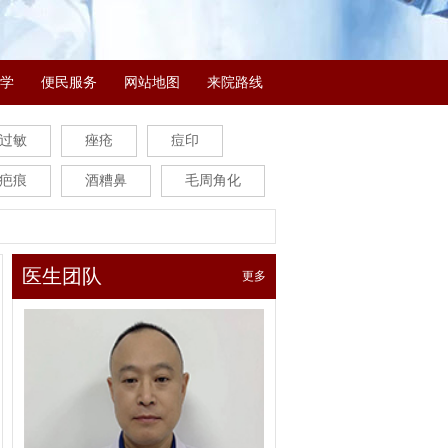
学
便民服务
网站地图
来院路线
过敏
痤疮
痘印
疤痕
酒糟鼻
毛周角化
医生团队
更多