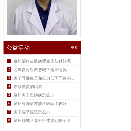
公益活动
更多
1
泉州治疗皮肤病哪家皮肤科好呢
2
毛囊炎可以自愈吗？这些情况...
3
患了荨麻疹是免疫力低下导致的...
4
导致皮炎的因素
5
泉州患了鱼鳞病怎么办
6
泉州有哪家皮肤科医院比较好
7
患了扁平疣该怎么办
8
泉州鲤城区看痘痘皮肤到哪个医...