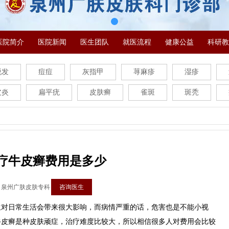
医院简介
医院新闻
医生团队
就医流程
健康公益
科研教
脱发
痘痘
灰指甲
荨麻疹
湿疹
皮炎
扁平疣
皮肤癣
雀斑
斑秃
疗牛皮癣费用是多少
：泉州广肤皮肤专科
咨询医生
日常生活会带来很大影响，而病情严重的话，危害也是不能小视
牛皮癣是种皮肤顽症，治疗难度比较大，所以相信很多人对费用会比较