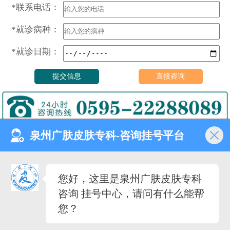
*联系电话：
*就诊病种：
*就诊日期：
泉州广肤皮肤专科-咨询挂号平台
门诊时间（无假日医院）
8:00—18:00
健康热线
您好，这里是泉州广肤皮肤专科
0595-22288089
咨询 挂号中心，请问有什么能帮
医院地址
您？
泉州市丰泽去泉秀街道泉淮
社区田安南路420路
备案号：
闽ICP备2023027342号-12