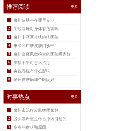
推荐阅读
更多
1
泉州皮肤科在哪里专业
2
尖锐湿疣对身体有危害吗
3
泉州丰泽区带状疱疹医院
4
丰泽区广肤皮肤门诊部
5
泉州白癜风做检查的医院哪家好
6
灰指甲平时怎么治疗
7
尖锐湿疣有什么影响
8
泉州皮肤病哪个医院好
时事热点
更多
1
泉州市治疗皮肤病哪家好
2
脱头发严重是什么原因引起的
3
皮炎的症状和原因