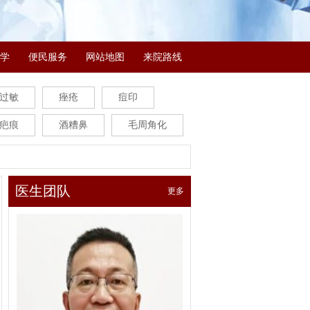
学
便民服务
网站地图
来院路线
过敏
痤疮
痘印
疤痕
酒糟鼻
毛周角化
医生团队
更多