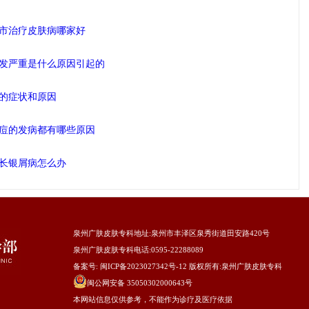
市治疗皮肤病哪家好
发严重是什么原因引起的
的症状和原因
痘的发病都有哪些原因
长银屑病怎么办
泉州广肤皮肤专科地址
:泉州市丰泽区泉秀街道田安路420号
泉州广肤皮肤专科电话:0595-22288089
备案号:
闽ICP备2023027342号-12
版权所有:
泉州广肤皮肤专科
闽公网安备 35050302000643号
本网站信息仅供参考，不能作为诊疗及医疗依据