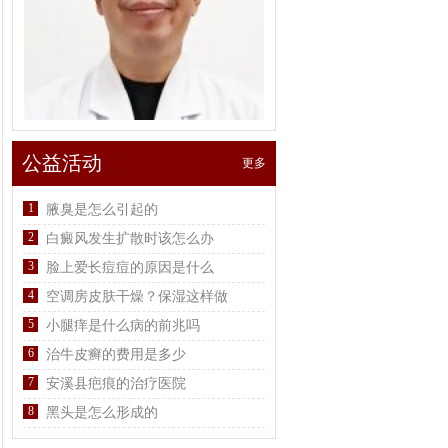
公益活动
更多
1
腋臭是怎么引起的
2
白癜风发生扩散时该怎么办
3
脸上爱长痘痘的原因是什么
4
空调房皮肤干燥？保湿这样做
5
小腿痒是什么病的前兆吗
6
治牛皮癣的费用是多少
7
安溪县疤痕的治疗医院
8
黑头是怎么形成的