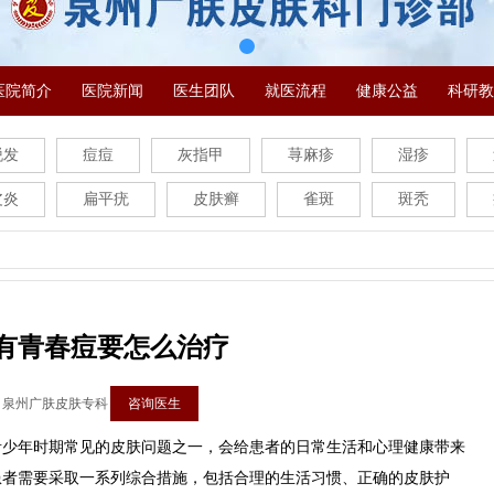
医院简介
医院新闻
医生团队
就医流程
健康公益
科研教
脱发
痘痘
灰指甲
荨麻疹
湿疹
皮炎
扁平疣
皮肤癣
雀斑
斑秃
有青春痘要怎么治疗
：泉州广肤皮肤专科
咨询医生
年时期常见的皮肤问题之一，会给患者的日常生活和心理健康带来
患者需要采取一系列综合措施，包括合理的生活习惯、正确的皮肤护