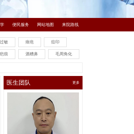
学
便民服务
网站地图
来院路线
过敏
痤疮
痘印
疤痕
酒糟鼻
毛周角化
医生团队
更多