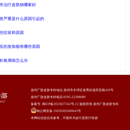
市治疗皮肤病哪家好
发严重是什么原因引起的
的症状和原因
痘的发病都有哪些原因
长银屑病怎么办
泉州广肤皮肤专科地址
:泉州市丰泽区泉秀街道田安路420号
泉州广肤皮肤专科电话:0595-22288089
备案号:
闽ICP备2023027342号-12
版权所有:
泉州广肤皮肤专科
闽公网安备 35050302000643号
本网站信息仅供参考，不能作为诊疗及医疗依据