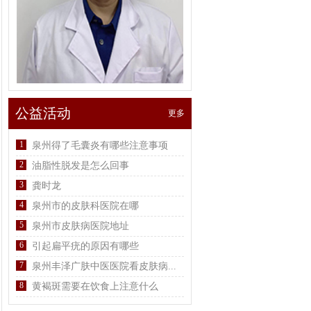
公益活动
更多
1
泉州得了毛囊炎有哪些注意事项
2
油脂性脱发是怎么回事
3
龚时龙
4
泉州市的皮肤科医院在哪
5
泉州市皮肤病医院地址
6
引起扁平疣的原因有哪些
7
泉州丰泽广肤中医医院看皮肤病...
8
黄褐斑需要在饮食上注意什么