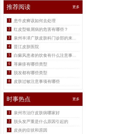
推荐阅读
更多
1
患牛皮癣该如何去处理
2
红皮型银屑病的危害有哪些？
3
泉州丰泽广肤皮肤科门诊部的来...
4
晋江皮肤医院
5
白癜风患者的饮食有什么注意事...
6
荨麻疹有哪些类型
7
脱发都有哪些类型
8
皮肤过敏注意事项有哪些
时事热点
更多
1
泉州市治疗皮肤病哪家好
2
脱头发严重是什么原因引起的
3
皮炎的症状和原因