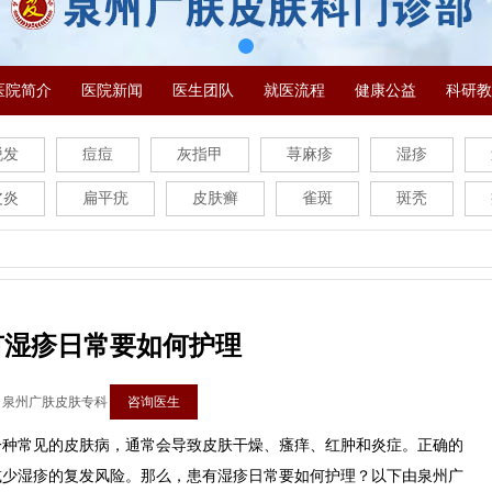
医院简介
医院新闻
医生团队
就医流程
健康公益
科研教
脱发
痘痘
灰指甲
荨麻疹
湿疹
皮炎
扁平疣
皮肤癣
雀斑
斑秃
有湿疹日常要如何护理
：泉州广肤皮肤专科
咨询医生
常见的皮肤病，通常会导致皮肤干燥、瘙痒、红肿和炎症。正确的
减少湿疹的复发风险。那么，患有湿疹日常要如何护理？以下由泉州广