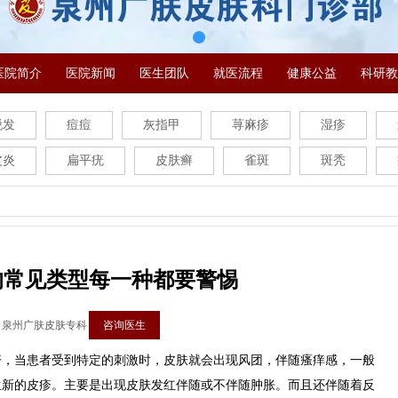
医院简介
医院新闻
医生团队
就医流程
健康公益
科研教
脱发
痘痘
灰指甲
荨麻疹
湿疹
皮炎
扁平疣
皮肤癣
雀斑
斑秃
的常见类型每一种都要警惕
：泉州广肤皮肤专科
咨询医生
当患者受到特定的刺激时，皮肤就会出现风团，伴随瘙痒感，一般
生新的皮疹。主要是出现皮肤发红伴随或不伴随肿胀。而且还伴随着反