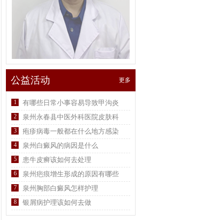
公益活动
更多
1
有哪些日常小事容易导致甲沟炎
2
泉州永春县中医外科医院皮肤科
3
疱疹病毒一般都在什么地方感染
4
泉州白癜风的病因是什么
5
患牛皮癣该如何去处理
6
泉州疤痕增生形成的原因有哪些
7
泉州胸部白癜风怎样护理
8
银屑病护理该如何去做