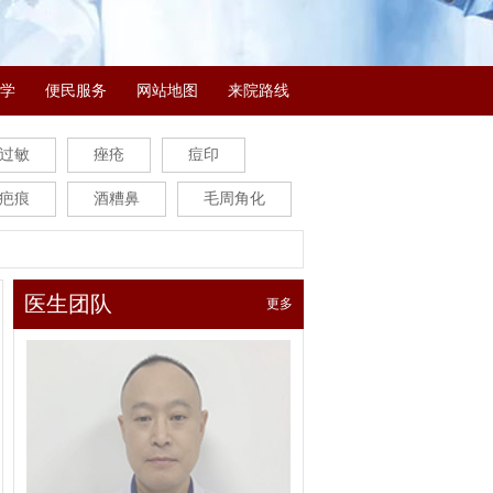
学
便民服务
网站地图
来院路线
过敏
痤疮
痘印
疤痕
酒糟鼻
毛周角化
医生团队
更多