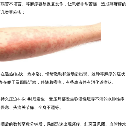
该病苦不堪言。荨麻疹容易反复发作，让患者非常苦恼，造成荨麻疹的
下几类荨麻疹：
遇热(热饮、热水浴)、情绪激动和运动后出现。这种荨麻疹的症状
，多在躯干及四肢近端，伴随着瘙痒，有些患者伴有消化道症状。
久压迫4~6小时后发生，受压局部发生弥漫性境界不清的水肿性疼
伴畏寒、头痛关节痛、全身不适等。
后的数秒至数分钟后，局部迅速出现瘙痒、红斑及风团、血管性水