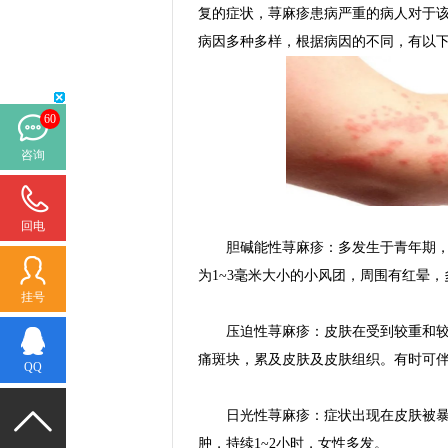
复的症状，荨麻疹患病严重的病人对于
病因多种多样，根据病因的不同，有以
60
咨询
回电
胆碱能性荨麻疹：多发生于青年期，在
为1~3毫米大小的小风团，周围有红晕
挂号
压迫性荨麻疹：皮肤在受到较重和较持
痛斑块，累及皮肤及皮肤组织。有时可
QQ
日光性荨麻疹：症状出现在皮肤被暴晒
肿，持续1~2小时，女性多发。