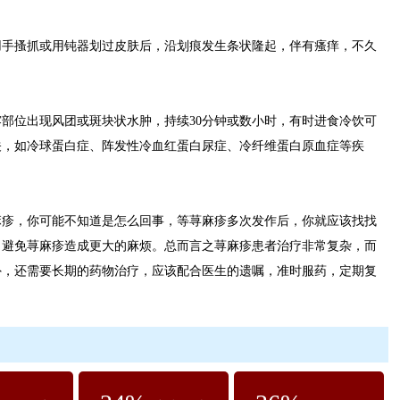
搔抓或用钝器划过皮肤后，沿划痕发生条状隆起，伴有瘙痒，不久
位出现风团或斑块状水肿，持续30分钟或数小时，有时进食冷饮可
关，如冷球蛋白症、阵发性冷血红蛋白尿症、冷纤维蛋白原血症等疾
，你可能不知道是怎么回事，等荨麻疹多次发作后，你就应该找找
，避免荨麻疹造成更大的麻烦。总而言之荨麻疹患者治疗非常复杂，而
外，还需要长期的药物治疗，应该配合医生的遗嘱，准时服药，定期复