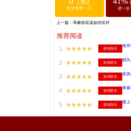
0
41%
人赞过
好文章赞一下
进一步
上一篇：
荨麻疹应该如何应对
推荐阅读
泉州
1
咨询医生
脱头
2
咨询医生
皮炎
3
咨询医生
青春
4
咨询医生
脸上
5
咨询医生