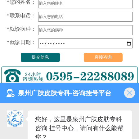
*您的姓名：
*联系电话：
*就诊病种：
*就诊日期：
泉州广肤皮肤专科-咨询挂号平台
门诊时间（无假日医院）
8:00—18:00
健康热线
您好，这里是泉州广肤皮肤专科
0595-22288089
咨询 挂号中心，请问有什么能帮
医院地址
您？
泉州市丰泽去泉秀街道泉淮