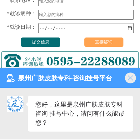
*联系电话：
*就诊病种：
*就诊日期：
泉州广肤皮肤专科-咨询挂号平台
门诊时间（无假日医院）
8:00—18:00
健康热线
您好，这里是泉州广肤皮肤专科
0595-22288089
咨询 挂号中心，请问有什么能帮
医院地址
您？
泉州市丰泽去泉秀街道泉淮
社区田安南路420路
备案号：
闽ICP备2023027342号-12
（闽-泉-丰）医广[2020]第08-30-30号