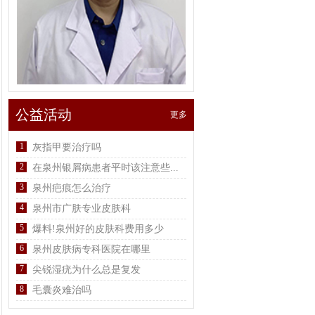
公益活动
更多
1
灰指甲要治疗吗
2
在泉州银屑病患者平时该注意些...
3
泉州疤痕怎么治疗
4
泉州市广肤专业皮肤科
5
爆料!泉州好的皮肤科费用多少
6
泉州皮肤病专科医院在哪里
7
尖锐湿疣为什么总是复发
8
毛囊炎难治吗