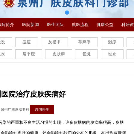
医院简介
医院新闻
医生团队
就医流程
健康公益
科研教
脱发
痘痘
灰指甲
荨麻疹
湿疹
皮炎
扁平疣
皮肤癣
雀斑
斑秃
州医院治疗皮肤疾病好
：泉州广肤皮肤专科
咨询医生
染的严重和不良生活习惯的出现，许多皮肤病的发病率很高，皮肤
仅会影响到皮肤的健康，还会影响到我们的外在的形象，在出现皮肤病