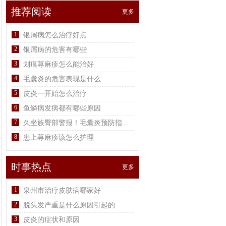
推荐阅读
更多
1
银屑病怎么治疗好点
2
银屑病的危害有哪些
3
划痕荨麻疹怎么能治好
4
毛囊炎的危害表现是什么
5
皮炎一开始怎么治疗
6
鱼鳞病发病都有哪些原因
7
久坐族臀部警报！毛囊炎预防指...
8
患上荨麻疹该怎么护理
时事热点
更多
1
泉州市治疗皮肤病哪家好
2
脱头发严重是什么原因引起的
3
皮炎的症状和原因