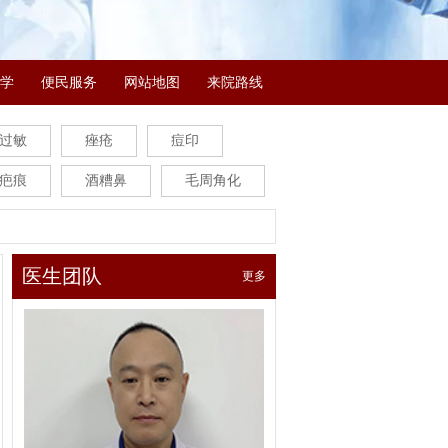
学
便民服务
网站地图
来院路线
过敏
痤疮
痘印
疤痕
酒糟鼻
毛周角化
医生团队
更多