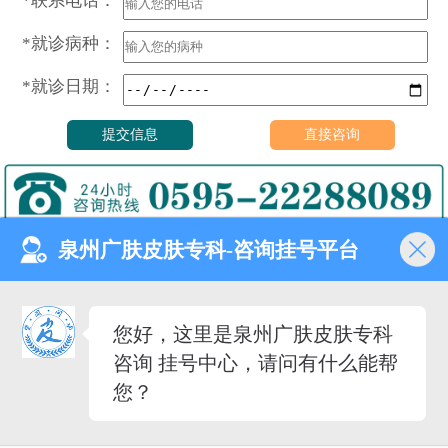
*联系电话：
*就诊病种：
*就诊日期：
泉州广肤皮肤专科-咨询挂号平台
门诊时间（无假日医院）
8:00—18:00
健康热线
您好，这里是泉州广肤皮肤专科
0595-22288089
咨询 挂号中心，请问有什么能帮
医院地址
您？
泉州市丰泽去泉秀街道泉淮
社区田安南路420路
备案号：
闽ICP备2023027342号-12
（闽-泉-丰）医广[2020]第08-30-30号