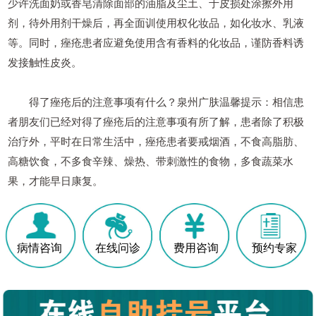
少许洗面奶或香皂清除面部的油脂及尘土、于皮损处涂擦外用
剂，待外用剂干燥后，再全面训使用权化妆品，如化妆水、乳液
等。同时，痤疮患者应避免使用含有香料的化妆品，谨防香料诱
发接触性皮炎。
得了痤疮后的注意事项有什么？泉州广肤温馨提示：相信患
者朋友们已经对得了痤疮后的注意事项有所了解，患者除了积极
治疗外，平时在日常生活中，痤疮患者要戒烟酒，不食高脂肪、
高糖饮食，不多食辛辣、燥热、带刺激性的食物，多食蔬菜水
果，才能早日康复。
病情咨询
在线问诊
费用咨询
预约专家