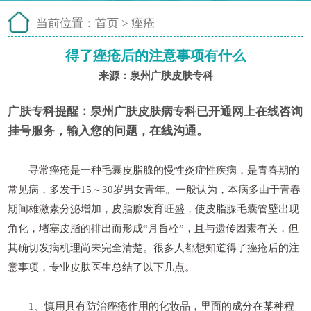
当前位置：
首页
>
痤疮
得了痤疮后的注意事项有什么
来源：泉州广肤皮肤专科
广肤专科提醒：
泉州广肤皮肤病专科已开通网上在线咨询
挂号服务，输入您的问题，在线沟通。
寻常痤疮是一种毛囊皮脂腺的慢性炎症性疾病，是青春期的
常见病，多发于15～30岁男女青年。一般认为，本病多由于青春
期间雄激素分泌增加，皮脂腺发育旺盛，使皮脂腺毛囊管壁出现
角化，堵塞皮脂的排出而形成“月旨栓”，且与遗传因素有关，但
其确切发病机理尚未完全清楚。很多人都想知道得了痤疮后的注
意事项，专业皮肤医生总结了以下几点。
1、慎用具有防治痤疮作用的化妆品，里面的成分在某种程