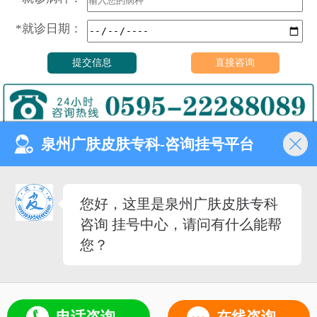
*就诊日期：
泉州广肤皮肤专科-咨询挂号平台
门诊时间（无假日医院）
8:00—18:00
健康热线
您好，这里是泉州广肤皮肤专科
0595-22288089
咨询 挂号中心，请问有什么能帮
医院地址
您？
泉州市丰泽去泉秀街道泉淮
社区田安南路420路
备案号：
闽ICP备2023027342号-12
（闽-泉-丰）医广[2020]第08-30-30号
5
电话咨询
在线咨询