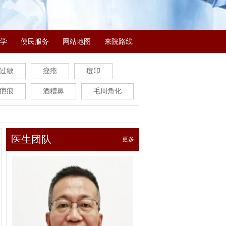
学
便民服务
网站地图
来院路线
过敏
痤疮
痘印
疤痕
酒糟鼻
毛周角化
医生团队
更多