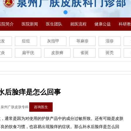
医院简介
医院新闻
医生团队
就医流程
健康公益
科研教
脱发
痘痘
灰指甲
荨麻疹
湿疹
皮炎
扁平疣
皮肤癣
雀斑
斑秃
水后脸痒是怎么回事
：泉州广肤皮肤专科
咨询医生
通常是因为对使用的护肤产品中的成分过敏所致。还有可能是皮肤
不良的饮食习惯，也容易出现脸痒的症状。那么补水后脸痒是怎么回