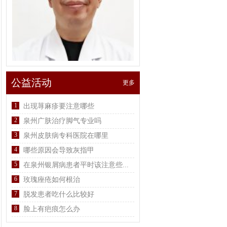
公益活动
更多
1
出现荨麻疹要注意哪些
2
泉州广肤治疗脚气专业吗
3
泉州皮肤病专科医院在哪里
4
哪些原因会导致灰指甲
5
在泉州银屑病患者平时该注意些...
6
玫瑰痤疮如何根治
7
脱发患者吃什么比较好
8
脸上有疤痕怎么办