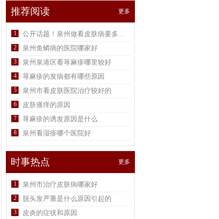
推荐阅读
更多
1
公开话题！泉州做看皮肤病要多...
2
泉州鱼鳞病的医院哪家好
3
泉州泉港区看荨麻疹哪里较好
4
荨麻疹的发病都有哪些原因
5
泉州市看皮肤医院治疗较好的
6
皮肤瘙痒的原因
7
荨麻疹的诱发原因是什么
8
泉州看湿疹哪个医院好
时事热点
更多
1
泉州市治疗皮肤病哪家好
2
脱头发严重是什么原因引起的
3
皮炎的症状和原因