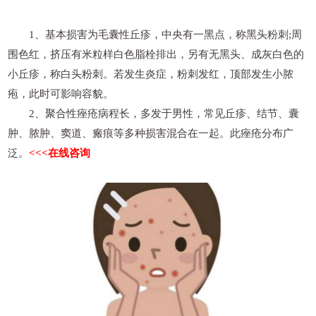
1、基本损害为毛囊性丘疹，中央有一黑点，称黑头粉刺;周
围色红，挤压有米粒样白色脂栓排出，另有无黑头、成灰白色的
小丘疹，称白头粉刺。若发生炎症，粉刺发红，顶部发生小脓
疱，此时可影响容貌。
2、聚合性痤疮病程长，多发于男性，常见丘疹、结节、囊
肿、脓肿、窦道、瘢痕等多种损害混合在一起。此痤疮分布广
泛。
<<<在线咨询