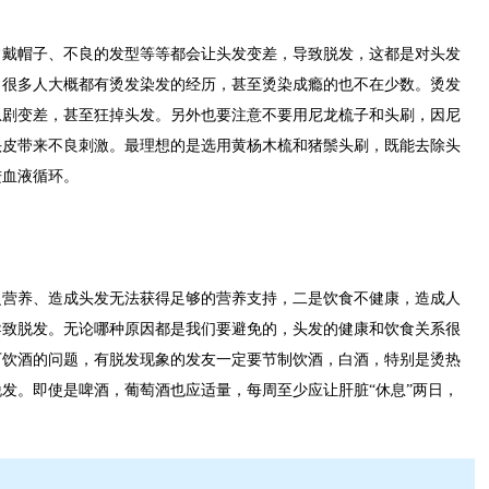
帽子、不良的发型等等都会让头发变差，导致脱发，这都是对头发
，很多人大概都有烫发染发的经历，甚至烫染成瘾的也不在少数。烫发
急剧变差，甚至狂掉头发。另外也要注意不要用尼龙梳子和头刷，因尼
头皮带来不良刺激。最理想的是选用黄杨木梳和猪鬃头刷，既能去除头
进血液循环。
养、造成头发无法获得足够的营养支持，二是饮食不健康，造成人
导致脱发。无论哪种原因都是我们要避免的，头发的健康和饮食关系很
下饮酒的问题，有脱发现象的发友一定要节制饮酒，白酒，特别是烫热
发。即使是啤酒，葡萄酒也应适量，每周至少应让肝脏“休息”两日，