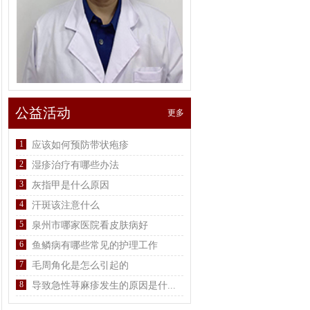
公益活动
更多
1
应该如何预防带状疱疹
2
湿疹治疗有哪些办法
3
灰指甲是什么原因
4
汗斑该注意什么
5
泉州市哪家医院看皮肤病好
6
鱼鳞病有哪些常见的护理工作
7
毛周角化是怎么引起的
8
导致急性荨麻疹发生的原因是什...