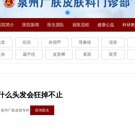
医院简介
医院新闻
医生团队
就医流程
健康公益
科研教
脱发
痘痘
灰指甲
荨麻疹
湿疹
皮炎
扁平疣
皮肤癣
雀斑
斑秃
什么头发会狂掉不止
：泉州广肤皮肤专科
咨询医生