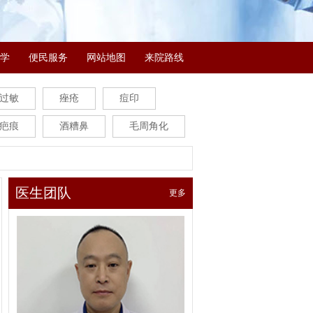
学
便民服务
网站地图
来院路线
过敏
痤疮
痘印
疤痕
酒糟鼻
毛周角化
医生团队
更多