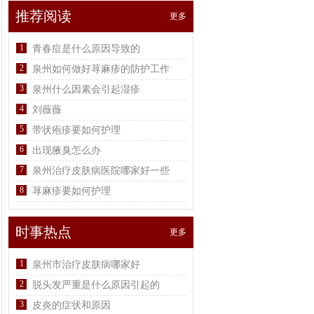
推荐阅读
更多
1
青春痘是什么原因导致的
2
泉州如何做好荨麻疹的防护工作
3
泉州什么因素会引起湿疹
4
刘薇薇
5
带状疱疹要如何护理
6
出现腋臭怎么办
7
泉州治疗皮肤病医院哪家好一些
8
荨麻疹要如何护理
时事热点
更多
1
泉州市治疗皮肤病哪家好
2
脱头发严重是什么原因引起的
3
皮炎的症状和原因