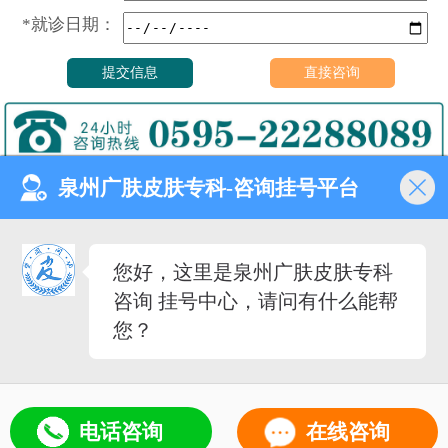
*就诊日期：
泉州广肤皮肤专科-咨询挂号平台
门诊时间（无假日医院）
8:00—18:00
健康热线
您好，这里是泉州广肤皮肤专科
0595-22288089
咨询 挂号中心，请问有什么能帮
医院地址
您？
泉州市丰泽去泉秀街道泉淮
社区田安南路420路
备案号：
闽ICP备2023027342号-12
（闽-泉-丰）医广[2020]第08-30-30号
5
电话咨询
在线咨询