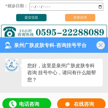
*就诊日期：
泉州广肤皮肤专科-咨询挂号平台
门诊时间（无假日医院）
8:00—18:00
健康热线
您好，这里是泉州广肤皮肤专科
0595-22288089
咨询 挂号中心，请问有什么能帮
医院地址
您？
泉州市丰泽去泉秀街道泉淮
社区田安南路420路
备案号：
闽ICP备2023027342号-12
（闽-泉-丰）医广[2020]第08-30-30号
5
电话咨询
在线咨询