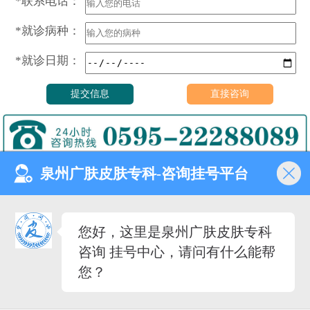
*联系电话：
*就诊病种：
*就诊日期：
泉州广肤皮肤专科-咨询挂号平台
门诊时间（无假日医院）
8:00—18:00
健康热线
您好，这里是泉州广肤皮肤专科
0595-22288089
咨询 挂号中心，请问有什么能帮
医院地址
您？
泉州市丰泽去泉秀街道泉淮
社区田安南路420路
备案号：
闽ICP备2023027342号-12
（闽-泉-丰）医广[2020]第08-30-30号