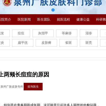
医院简介
医院新闻
医生团队
就医流程
健康公益
科研教
脱发
痘痘
灰指甲
荨麻疹
湿疹
皮炎
扁平疣
皮肤癣
雀斑
斑秃
上两颊长痘痘的原因
：泉州广肤皮肤专科
咨询医生
特别是在青春期和成年期。这可能是引起许多人困扰的外貌问题，