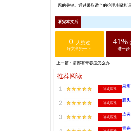
题的关键。通过采取适当的护理步骤和
看完本文后
0
41%
人赞过
好文章赞一下
进一步
上一篇：
肩部有青春痘怎么办
推荐阅读
泉州
1
咨询医生
脱头
2
咨询医生
皮炎
3
咨询医生
青春
4