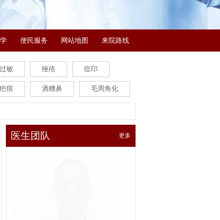
学
便民服务
网站地图
来院路线
过敏
痤疮
痘印
疤痕
酒糟鼻
毛周角化
医生团队
更多