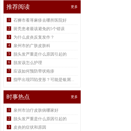
推荐阅读
更多
1
石狮市看荨麻疹去哪所医院好
2
斑秃患者最该避免的5个错误
3
为什么皮炎反复发作？
4
泉州市的广肤皮肤科
5
脱头发严重是什么原因引起的
6
脱发该怎么护理
7
应该如何预防带状疱疹
8
指甲出现凹陷变形？可能是银屑...
时事热点
更多
1
泉州市治疗皮肤病哪家好
2
脱头发严重是什么原因引起的
3
皮炎的症状和原因