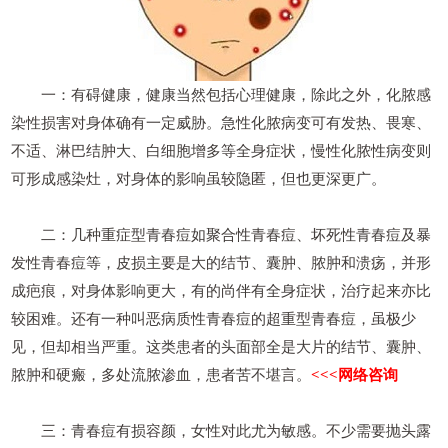
一：有碍健康，健康当然包括心理健康，除此之外，化脓感
染性损害对身体确有一定威胁。急性化脓病变可有发热、畏寒、
不适、淋巴结肿大、白细胞增多等全身症状，慢性化脓性病变则
可形成感染灶，对身体的影响虽较隐匿，但也更深更广。
二：几种重症型青春痘如聚合性青春痘、坏死性青春痘及暴
发性青春痘等，皮损主要是大的结节、囊肿、脓肿和溃疡，并形
成疤痕，对身体影响更大，有的尚伴有全身症状，治疗起来亦比
较困难。还有一种叫恶病质性青春痘的超重型青春痘，虽极少
见，但却相当严重。这类患者的头面部全是大片的结节、囊肿、
脓肿和硬瘢，多处流脓渗血，患者苦不堪言。
<<<网络咨询
三：青春痘有损容颜，女性对此尤为敏感。不少需要抛头露