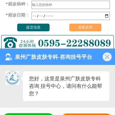
*就诊病种：
*就诊日期：
泉州广肤皮肤专科-咨询挂号平台
门诊时间（无假日医院）
8:00—18:00
健康热线
您好，这里是泉州广肤皮肤专科
0595-22288089
咨询 挂号中心，请问有什么能帮
医院地址
您？
泉州市丰泽去泉秀街道泉淮
社区田安南路420路
备案号：
闽ICP备2023027342号-12
（闽-泉-丰）医广[2020]第08-30-30号
5