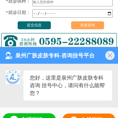
*就诊病种：
*就诊日期：
泉州广肤皮肤专科-咨询挂号平台
门诊时间（无假日医院）
8:00—18:00
健康热线
您好，这里是泉州广肤皮肤专科
0595-22288089
咨询 挂号中心，请问有什么能帮
医院地址
您？
泉州市丰泽去泉秀街道泉淮
社区田安南路420路
备案号：
闽ICP备2023027342号-12
（闽-泉-丰）医广[2020]第08-30-30号
5